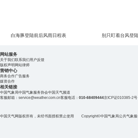
白海豚登陆前后风雨日程表
别只盯着台风登
网站服务
关于我们
联系我们
用户反馈
版权声明
网站律师
营销中心
商务合作
广告服务
媒资合作
相关链接
中国气象局
中国气象服务协会
中国天气频道
客服邮箱：
service@weather.com.cn
客服电话：
010-68409444
京ICP证010385-2号
中国天气网版权所有，未经书面授权禁止使用 Copyright©
中国气象局公共气象服