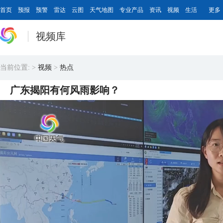
首页
预报
预警
雷达
云图
天气地图
专业产品
资讯
视频
生活
更多
视频库
当前位置:
>
视频
>
热点
广东揭阳有何风雨影响？