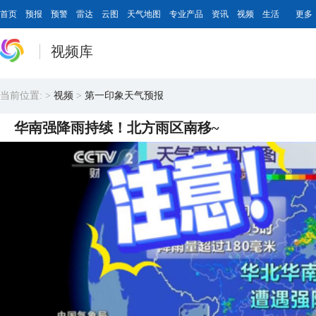
首页
预报
预警
雷达
云图
天气地图
专业产品
资讯
视频
生活
更多
视频库
当前位置:
>
视频
>
第一印象天气预报
华南强降雨持续！北方雨区南移~