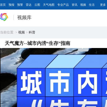
首页
预报
预警
雷达
云图
天气地图
专业产品
资讯
视频
生活
更多
视频库
当前位置:
>
视频
>
科普
天气魔方--城市内涝“生存”指南