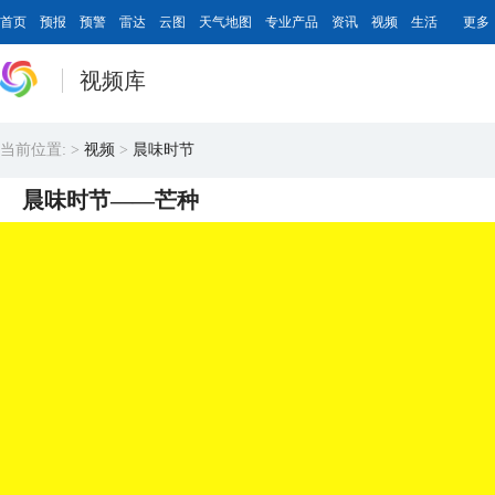
首页
预报
预警
雷达
云图
天气地图
专业产品
资讯
视频
生活
更多
视频库
当前位置:
>
视频
>
晨味时节
晨味时节——芒种