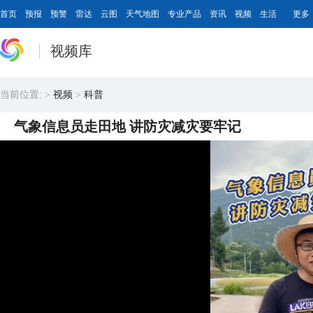
首页
预报
预警
雷达
云图
天气地图
专业产品
资讯
视频
生活
更多
视频库
当前位置:
>
视频
>
科普
气象信息员走田地 讲防灾减灾要牢记