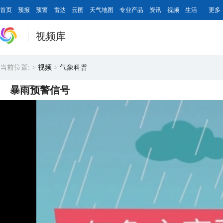
首页
预报
预警
雷达
云图
天气地图
专业产品
资讯
视频
生活
更多
视频库
当前位置:
>
视频
>
气象科普
暴雨预警信号