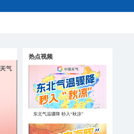
热点视频
东北气温骤降 秒入“秋凉”