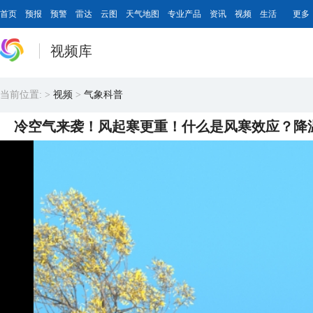
首页
预报
预警
雷达
云图
天气地图
专业产品
资讯
视频
生活
更多
视频库
当前位置:
>
视频
>
气象科普
冷空气来袭！风起寒更重！什么是风寒效应？降