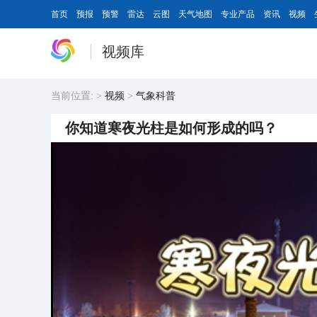
首页
预报
预警
雷达
云图
天气地图
专业产品
资讯
视频
视频库
当前位置:
>
视频
>
气象科普
你知道寒夜光柱是如何形成的吗？