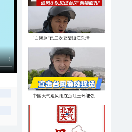
"白海豚”已二次登陆浙江乐清
中国天气追风组在浙江玉环迎强台风“白海豚”登陆