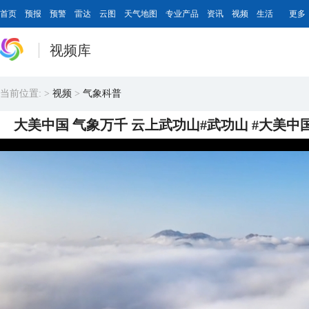
首页
预报
预警
雷达
云图
天气地图
专业产品
资讯
视频
生活
更多
视频库
当前位置:
>
视频
>
气象科普
大美中国 气象万千 云上武功山#武功山 #大美中国