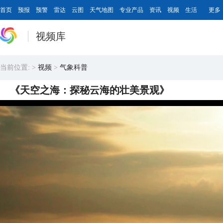
首页
预报
预警
雷达
云图
天气地图
专业产品
资讯
视频
生活
更多
视频库
当前位置:
>
视频
>
气象科普
《天空之海：探秘云海的壮美景观》