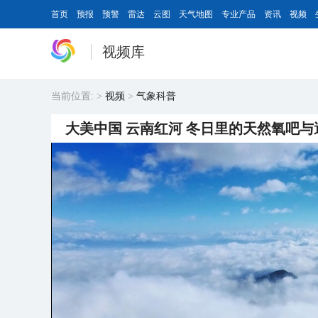
首页
预报
预警
雷达
云图
天气地图
专业产品
资讯
视频
视频库
当前位置:
>
视频
>
气象科普
大美中国 云南红河 冬日里的天然氧吧与