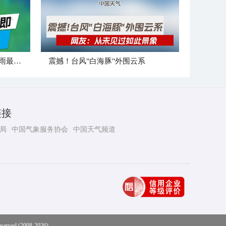
台风"白海豚"登陆在即 哪里风雨最强？
震撼！台风"白海豚"外围云系
链接
局
中国气象服务协会
中国天气频道
eserved (2008-2026)