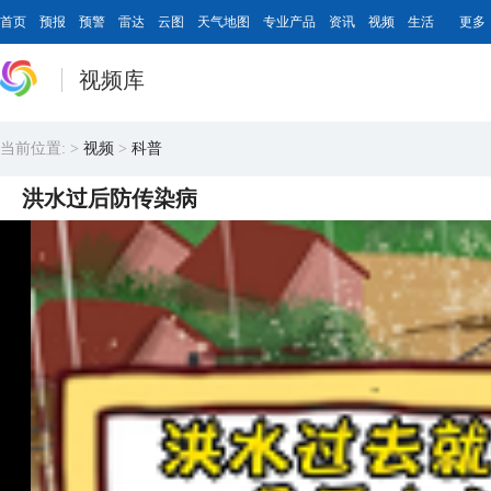
首页
预报
预警
雷达
云图
天气地图
专业产品
资讯
视频
生活
更多
视频库
当前位置:
>
视频
>
科普
洪水过后防传染病