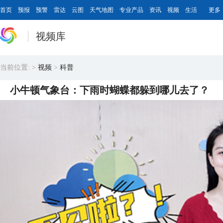
首页
预报
预警
雷达
云图
天气地图
专业产品
资讯
视频
生活
更多
视频库
当前位置:
>
视频
>
科普
小牛顿气象台：下雨时蝴蝶都躲到哪儿去了？