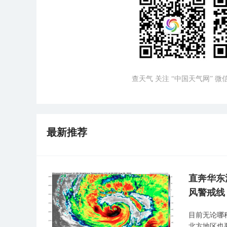
查天气 关注 “中国天气网” 
最新推荐
直奔华东
风警戒线
目前无论哪
北方地区也