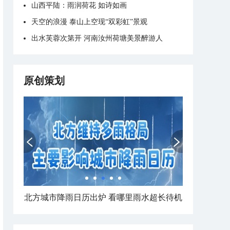
山西平陆：雨润荷花 如诗如画
天空的浪漫 泰山上空现“双彩虹”景观
出水芙蓉次第开 河南汝州荷塘美景醉游人
原创策划
北方城市降雨日历出炉 看哪里雨水超长待机