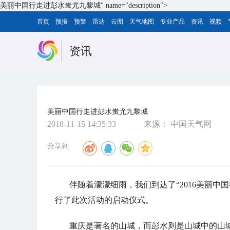
美丽中国行走进彭水蚩尤九黎城" name="description">
首页
预报
预警
雷达
云图
天气地图
专业产品
资讯
视频
资讯
美丽中国行走进彭水蚩尤九黎城
2018-11-15 14:35:33
来源：
中国天气网
分享到
伴随着濛濛细雨，我们到达了“2016美丽
行了此次活动的启动仪式。
重庆是著名的山城，而彭水则是山城中的山