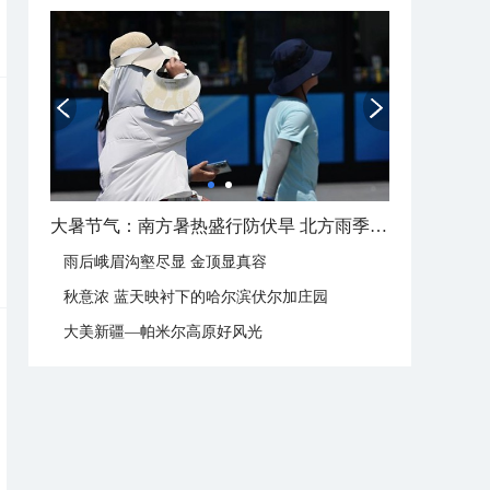
大暑节气：南方暑热盛行防伏旱 北方雨季陆续开启
雨后峨眉沟壑尽显 金顶显真容
秋意浓 蓝天映衬下的哈尔滨伏尔加庄园
大美新疆—帕米尔高原好风光