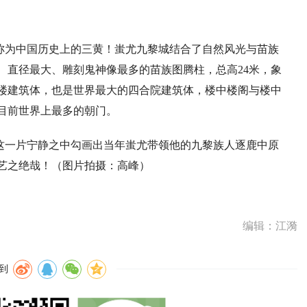
称为中国历史上的三黄！蚩尤九黎城结合了自然风光与苗族
、直径最大、雕刻鬼神像最多的苗族图腾柱，总高24米，象
脚楼建筑体，也是世界最大的四合院建筑体，楼中楼阁与楼中
目前世界上最多的朝门。
这一片宁静之中勾画出当年蚩尤带领他的九黎族人逐鹿中原
艺之绝哉！（图片拍摄：高峰）
编辑：江漪
到