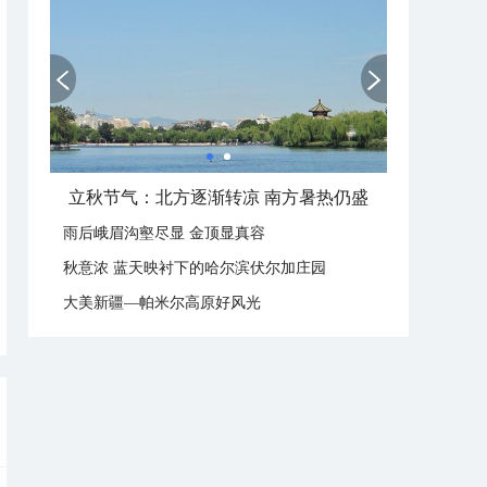
立秋节气：北方逐渐转凉 南方暑热仍盛
雨后峨眉沟壑尽显 金顶显真容
秋意浓 蓝天映衬下的哈尔滨伏尔加庄园
大美新疆—帕米尔高原好风光