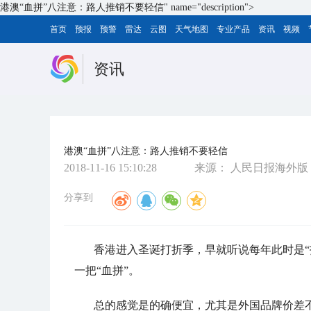
港澳“血拼”八注意：路人推销不要轻信" name="description">
首页
预报
预警
雷达
云图
天气地图
专业产品
资讯
视频
资讯
港澳“血拼”八注意：路人推销不要轻信
2018-11-16 15:10:28
来源：
人民日报海外版
分享到
香港进入圣诞打折季，早就听说每年此时是“
一把“血拼”。
总的感觉是的确便宜，尤其是外国品牌价差不