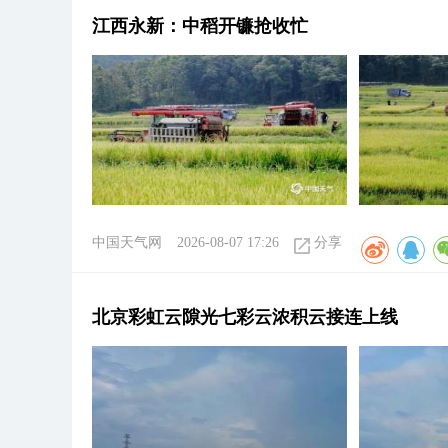
江西永新：中稻开镰抢收忙
中国天气网
2026-08-07 17:26
分享
北京彩虹云隙光七彩云浓积云接连上线