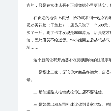
宜的，只是在实体店买有正规凭据心里更踏实，
在香港的地铁上看报，恰巧就看到一起宰内
员劝买花胶（干鱼肚），店员只说了一个500元
买了一斤。刷了卡才发现是8000港元，店员这才
装，因此店员不给退货。钟小姐回去后越想越气
址……
这个新闻让我开始恶补在港澳购物的注意事
一.是货比三家，无论你对商品多满意，店
错。
二.是如遇路人推销或拉你进店不要轻信。
三.是如果出租车司机建议你到某家吃饭、