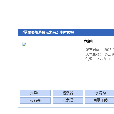
沙湖美景
宁夏主要旅游景点未来24小时预报
六盘山
发布时间： 2025-06-
天气预报： 多云
气温： 25.7℃-11.
多彩秋天之姹紫嫣红
六盘山
檀溪谷
水洞沟
火石寨
老龙潭
西夏王陵