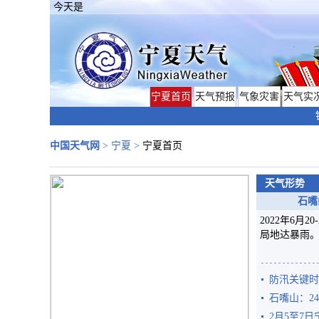
今天是
宁夏首页
天气预报
气象灾害
天气实
中国天气网
>
宁夏
>
宁夏首页
天气形势
石嘴
​2022年6
局地达暴雨。最
防汛关键时
2月5至7