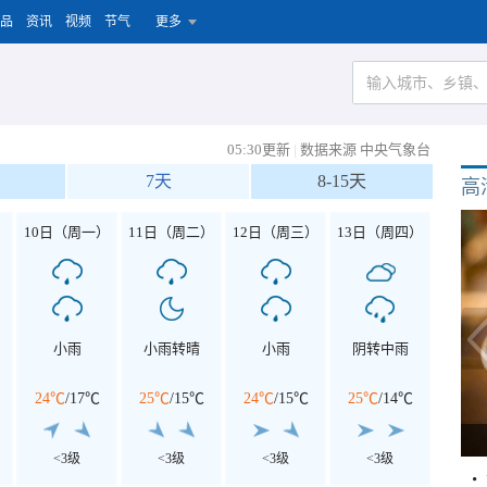
品
资讯
视频
节气
更多
05:30更新
|
数据来源 中央气象台
7天
8-15天
高
）
10日（周一）
11日（周二）
12日（周三）
13日（周四）
小雨
小雨转晴
小雨
阴转中雨
24℃
/
17℃
25℃
/
15℃
24℃
/
15℃
25℃
/
14℃
<3级
<3级
<3级
<3级