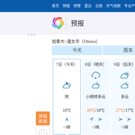
首页
预报
预警
雷达
云图
天气地图
专业产
预报
关闭
加拿大>渥太华（Ottawa）
今天
周末
7日（今天）
8日（明天）
9日（后天
阴
小雨转多云
多云
18℃
28℃
/
18℃
27℃
/
17℃
<3级
<3级
<3级