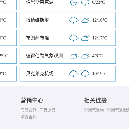
7°C
伯恩斯莱克湖
/
6/23°C
0°C
博纳维斯塔
/
12/16°C
0°C
布朗萨布隆
/
12/17°C
25°C
彼得伯勒气象观测中心
/
4/8°C
8°C
贝克莱克机场
/
10/19°C
营销中心
相关链接
商务合作
广告服务
中国气象局
中国气象服
媒资合作