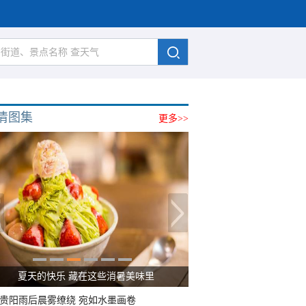
清图集
更多>>
夏天的快乐 藏在这些消暑美味里
贵阳雨后晨雾缭绕 宛如水墨画卷