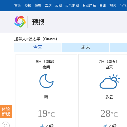
首页
预报
预警
雷达
云图
天气地图
专业产品
资讯
视频
节气
预报
加拿大>渥太华（Ottawa）
今天
周末
6日（周四）
7日（周五）
夜间
白天
晴
多云
19
28
°C
°C
<3级
<3级