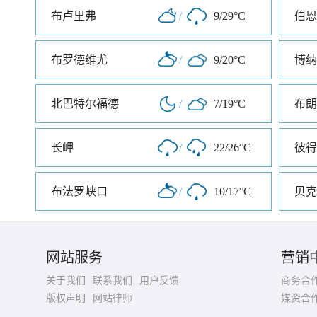
布卢里弗
/
9/29°C
伯恩
布罗德维尤
/
9/20°C
博纳
北巴特尔福德
/
7/19°C
布朗
长岬
/
22/26°C
布法罗峡口
/
10/17°C
贝克
网站服务
营销
关于我们
联系我们
用户反馈
商务合
版权声明
网站律师
媒资合