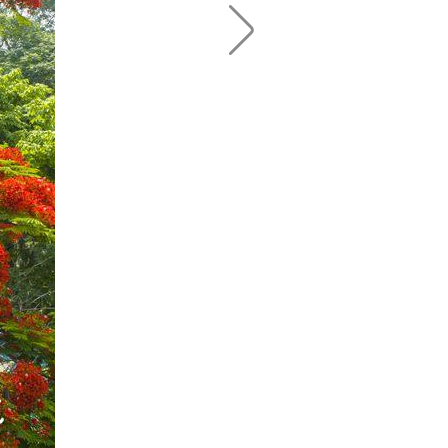
中国天气网广西站讯 近日
观赏，成为邕江边一道亮丽风