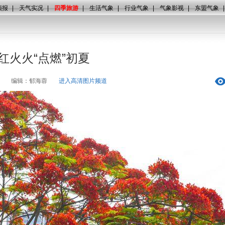
预报
|
天气实况
|
四季旅游
|
生活气象
|
行业气象
|
气象影视
|
东盟气象
红火火“点燃”初夏
编辑：郁海蓉
进入高清图片频道