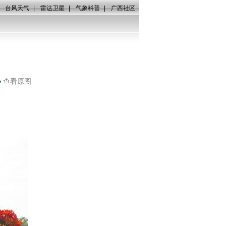
|
台风天气
|
雷达卫星
|
气象科普
|
广西社区
查看原图