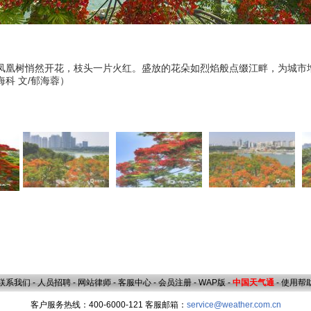
的凤凰树悄然开花，枝头一片火红。盛放的花朵如烈焰般点缀江畔，为城市
科 文/郁海蓉）
联系我们
-
人员招聘
-
网站律师
-
客服中心
-
会员注册
-
WAP版
-
中国天气通
-
使用帮
客户服务热线：400-6000-121 客服邮箱：
service@weather.com.cn