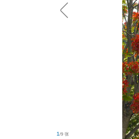
1
/9 张