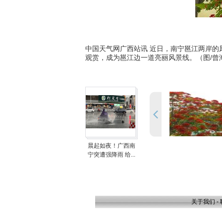
中国天气网广西站讯 近日，南宁邕江两岸
观赏，成为邕江边一道亮丽风景线。（图/曾海
晨起如夜！广西南
宁突遭强降雨 给...
关于我们
-