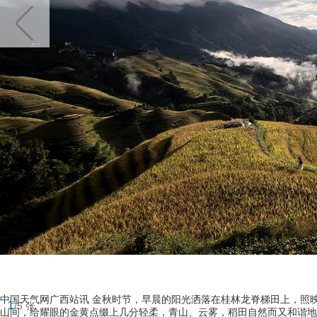
中国天气网广西站讯 金秋时节，早晨的阳光洒落在桂林龙脊梯田上，照
1
/5 张
山间，给耀眼的金黄点缀上几分轻柔，青山、云雾，稻田自然而又和谐地共