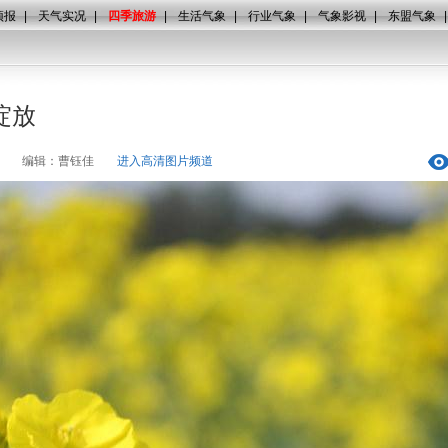
预报
|
天气实况
|
四季旅游
|
生活气象
|
行业气象
|
气象影视
|
东盟气象
绽放
编辑：曹钰佳
进入高清图片频道