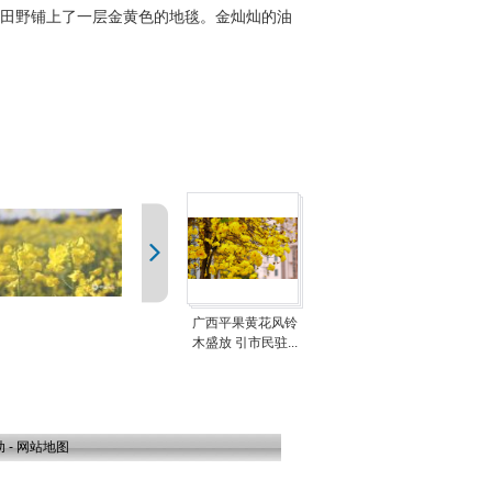
将田野铺上了一层金黄色的地毯。金灿灿的油
中国天气网广西站讯 3月
菜花正值最美观赏期，沁人
广西平果黄花风铃
木盛放 引市民驻...
助
-
网站地图