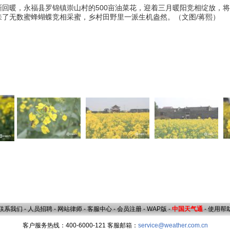
逐渐回暖，永福县罗锦镇崇山村的500亩油菜花，迎着三月暖阳竞相绽放，
来了无数蜜蜂蝴蝶竞相采蜜，乡村田野里一派生机盎然。（文图/蒋熙）
联系我们
-
人员招聘
-
网站律师
-
客服中心
-
会员注册
-
WAP版
-
中国天气通
-
使用帮
客户服务热线：400-6000-121 客服邮箱：
service@weather.com.cn