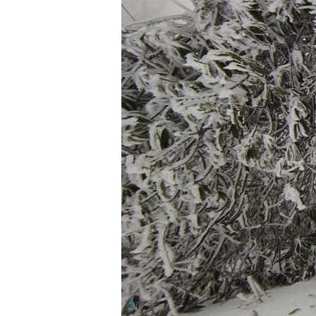
1
/8 张