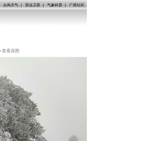
|
台风天气
|
雷达卫星
|
气象科普
|
广西社区
查看原图