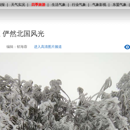
预报
|
天气实况
|
四季旅游
|
生活气象
|
行业气象
|
气象影视
|
东盟气象
 俨然北国风光
编辑：郁海蓉
进入高清图片频道