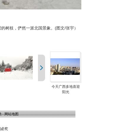
的树枝，俨然一派北国景象。(图文/张宇）
中国天气网讯 2月22日
今天广西多地喜迎
阳光
助
-
网站地图
复制必究