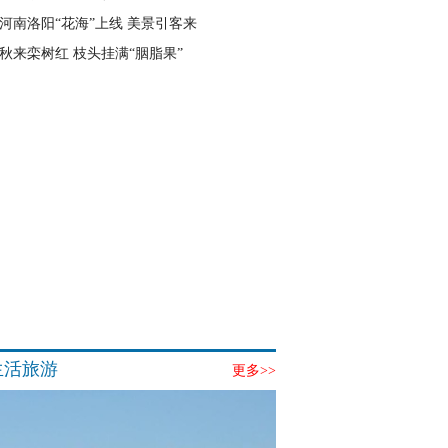
河南洛阳“花海”上线 美景引客来
秋来栾树红 枝头挂满“胭脂果”
生活旅游
更多>>