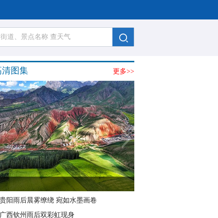
高清图集
更多>>
贵阳雨后晨雾缭绕 宛如水墨画卷
广西钦州雨后双彩虹现身