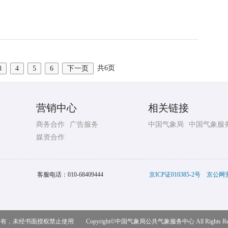
共6页
3
4
5
6
下一页
营销中心
相关链接
商务合作
广告服务
中国气象局
中国气象服
媒资合作
客服电话：
010-68409444
京ICP证010385-2号
京公网安备
，未经书面授权禁止使用 Copyright©
中国气象局公共气象服务中心
All Rights R