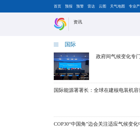
首页
预报
预警
雷达
云图
天气地图
专业产
资讯
国际
政府间气候变化专门
国际能源署署长：全球在建核电装机容
COP30“中国角”边会关注适应气候变