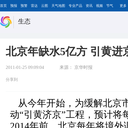
首页
预报
预警
雷达
云图
天气地图
专业产品
资讯
视频
节气
更多
生态
北京年缺水5亿方 引黄进
2011-01-25 09:09:04
来源：
京华时报
分享到
从今年开始，为缓解北京
动“引黄济京”工程，预计将
2014年前，北京每年将境外