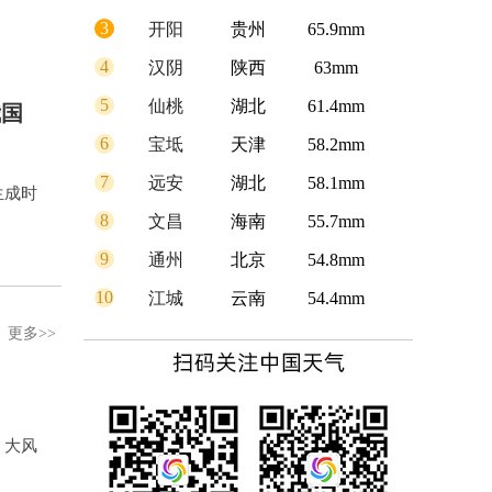
3
开阳
贵州
65.9mm
4
汉阴
陕西
63mm
5
仙桃
湖北
61.4mm
我国
6
宝坻
天津
58.2mm
7
远安
湖北
58.1mm
生成时
8
文昌
海南
55.7mm
9
通州
北京
54.8mm
10
江城
云南
54.4mm
更多>>
、大风