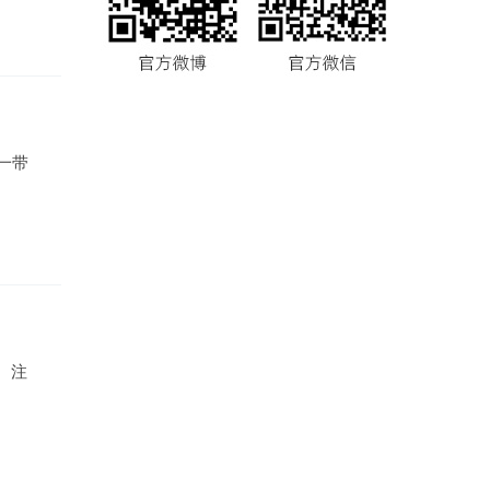
一带
。注