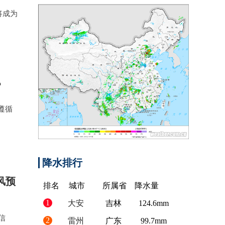
将成为
？
遵循
降水排行
风预
排名
城市
所属省
降水量
1
大安
吉林
124.6mm
信
2
雷州
广东
99.7mm