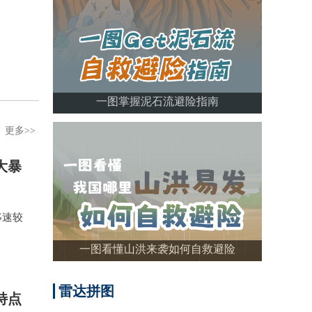
一图掌握泥石流避险指南
更多>>
大暴
移速较
一图看懂山洪来袭如何自救避险
雷达拼图
特点