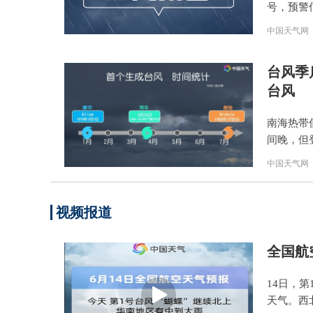
号，预警
中国天气网
台风季
台风
南海热带
间晚，但
中国天气网
视频报道
全国航
14日，
天气。西