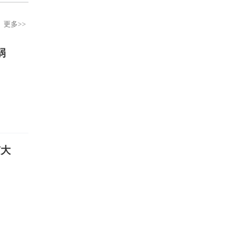
更多>>
弱
有大