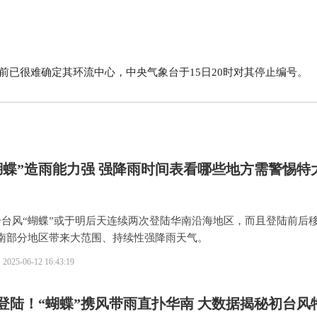
前已很难确定其环流中心，中央气象台于15日20时对其停止编号。
蝴蝶”造雨能力强 强降雨时间表看哪些地方需警惕特
号台风“蝴蝶”或于明后天连续两次登陆华南沿海地区，而且登陆前后
南部分地区带来大范围、持续性强降雨天气。
2025-06-12 16:43:19
登陆！“蝴蝶”携风带雨直扑华南 大数据揭秘初台风