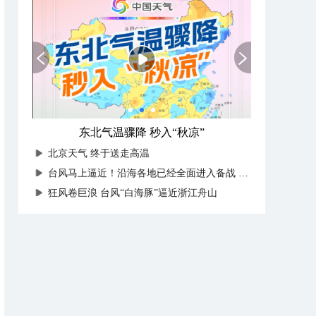
东北气温骤降 秒入“秋凉”
北京天气 终于送走高温
台风马上逼近！沿海各地已经全面进入备战状态
狂风卷巨浪 台风“白海豚”逼近浙江舟山