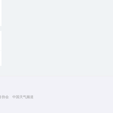
务协会
中国天气频道