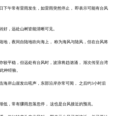
每日下午常有雷雨发生，如雷雨突然停止， 即表示可能有台风
见度转好，远处山树皆能清晰可见。
向陆地，夜间自陆地吹向海上， 称为海风与陆风，但在台风将
浪亦较平稳，但远处有台风时，波浪将趋汹涌， 渐次传至台湾
有此种经验。
撞击海岸山崖发出吼声，东部沿岸亦常可闻， 之后约3小时后
密渐低，常有骤雨忽落忽停， 这也是台风接近的预兆。