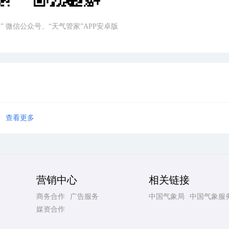
” 微信公众号、“天气管家”APP安卓版
查看更多
营销中心
相关链接
商务合作
广告服务
中国气象局
中国气象服
媒资合作