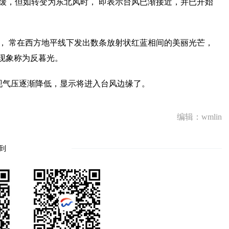
和缓，但如转变为东北风时， 即表示台风已渐接近，并已开始
落时， 常在西方地平线下发出数条放射状红蓝相间的美丽光芒，
现象称为反暮光。
发现气压逐渐降低，显示将进入台风边缘了。
编辑：wmlin
到