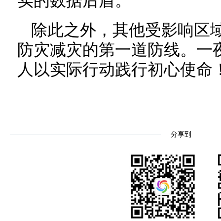
实的数据后盾。
除此之外，其他受影响区
防灾减灾的第一道防线。一
人以实际行动践行初心使命
分享到