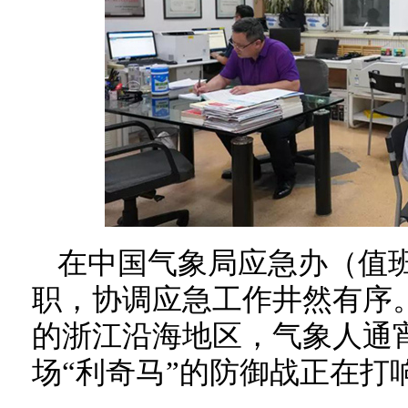
在中国气象局应急办（值
职，协调应急工作井然有序
的浙江沿海地区，气象人通
场“利奇马”的防御战正在打