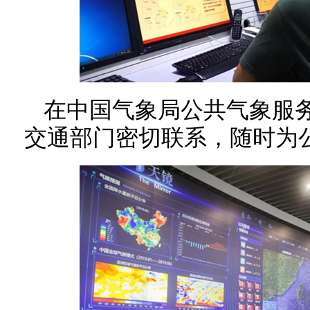
在中国气象局公共气象服
交通部门密切联系，随时为