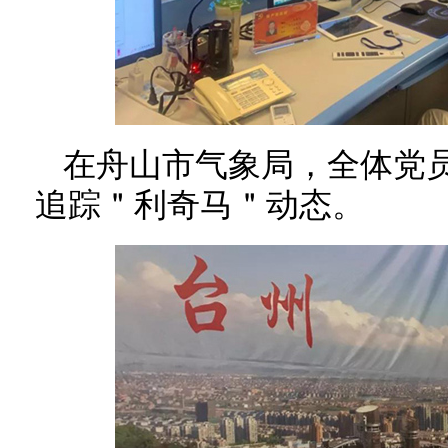
在舟山市气象局，全体党
追踪＂利奇马＂动态。