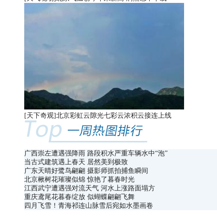
[天下奇观]
北京彩虹云隙光七彩云浓积云接连上线
广西崇左遭遇强降雨 路段积水严重车辆水中“泡”​
当古式建筑遇上春天 居然美到极致
广东天晴好鹭鸟翩翩 摄影师抓拍捕鱼瞬间
北京楸树花璀璨似锦 惊艳了暮春时光
江西武宁遭遇强对流天气 河水上涨路面塌方
重庆鸢尾花暮春绽放 似蝴蝶翩翩飞舞
四月飞雪！青海祁连山脉雪后宛如水墨画卷