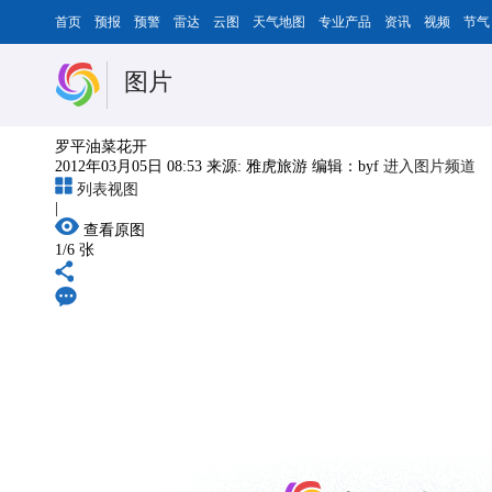
首页
预报
预警
雷达
云图
天气地图
专业产品
资讯
视频
节气
图片
罗平油菜花开
2012年03月05日 08:53
来源: 雅虎旅游
编辑：byf
进入图片频道
列表视图
|
查看原图
1
/6 张