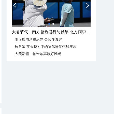
大暑节气：南方暑热盛行防伏旱 北方雨季陆续开启
雨后峨眉沟壑尽显 金顶显真容
秋意浓 蓝天映衬下的哈尔滨伏尔加庄园
大美新疆—帕米尔高原好风光