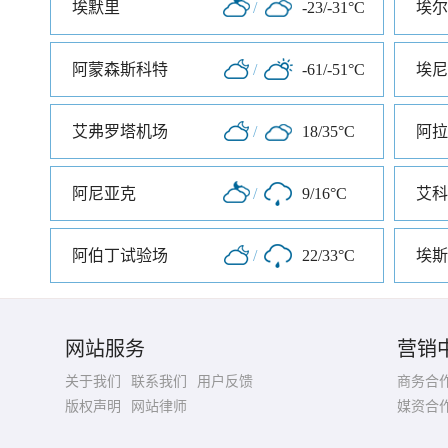
埃默里
/
-23/-31°C
埃尔
阿蒙森斯科特
/
-61/-51°C
埃尼
艾弗罗塔机场
/
18/35°C
阿拉
阿尼亚克
/
9/16°C
艾科
阿伯丁试验场
/
22/33°C
埃斯
网站服务
营销
关于我们
联系我们
用户反馈
商务合
版权声明
网站律师
媒资合