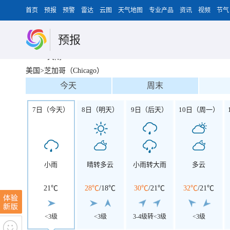
首页
预报
预警
雷达
云图
天气地图
专业产品
资讯
视频
节气
预报
关闭
美国>芝加哥（Chicago）
今天
周末
7日（今天）
8日（明天）
9日（后天）
10日（周一）
小雨
晴转多云
小雨转大雨
多云
21℃
28℃
/
18℃
30℃
/
21℃
32℃
/
21℃
<3级
<3级
3-4级转<3级
<3级