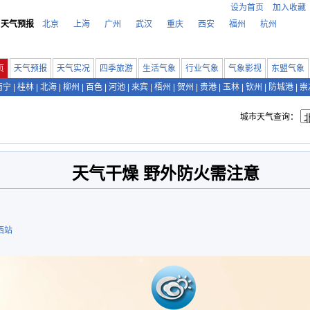
设为首页
加入收藏
天气预报
北京
上海
广州
武汉
重庆
西安
福州
杭州
页
天气预报
天气实况
四季旅游
生活气象
行业气象
气象影视
东盟气象
南宁
|
桂林
|
北海
|
柳州
|
百色
|
河池
|
来宾
|
梧州
|
贺州
|
贵港
|
玉林
|
钦州
|
防城港
|
崇
城市天气查询：
天气干燥 野外防火需注意
西站