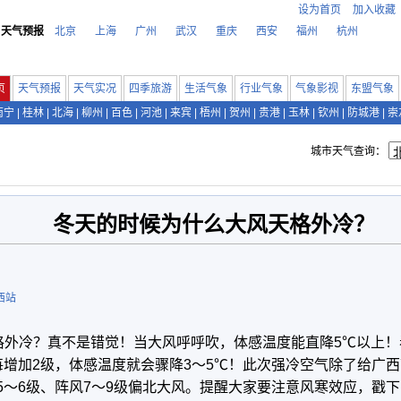
设为首页
加入收藏
天气预报
北京
上海
广州
武汉
重庆
西安
福州
杭州
页
天气预报
天气实况
四季旅游
生活气象
行业气象
气象影视
东盟气象
南宁
|
桂林
|
北海
|
柳州
|
百色
|
河池
|
来宾
|
梧州
|
贺州
|
贵港
|
玉林
|
钦州
|
防城港
|
崇
城市天气查询：
冬天的时候为什么大风天格外冷？
西站
格外冷？真不是错觉！当大风呼呼吹，体感温度能直降5℃以上！
增加2级，体感温度就会骤降3～5℃！此次强冷空气除了给广
有5～6级、阵风7～9级偏北大风。提醒大家要注意风寒效应，戳下