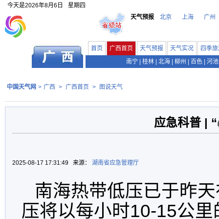
今天是
2026年8月6日
星期四
天气预报
北京
上海
广州
首页
广西首页
天气预报
天气实况
四季旅
南宁
|
桂林
|
北海
|
柳州
|
百色
|
河池
中国天气网
>
广西
>
广西首页
>
图说天气
应急科普 |
2025-08-17 17:31:49 来源：
湖南省应急管理厅
南海热带低压已于昨天
压将以每小时10-15