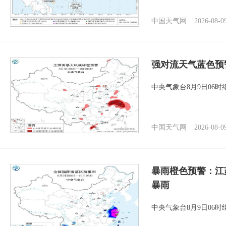
中国天气网
2026-08-0
强对流天气蓝色预
中央气象台8月9日06
中国天气网
2026-08-0
暴雨橙色预警：江
暴雨
中央气象台8月9日06