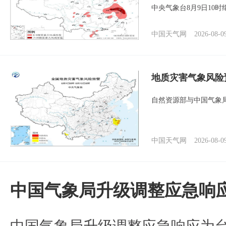
中央气象台8月9日10
中国天气网
2026-08-0
地质灾害气象风险
自然资源部与中国气象局
中国天气网
2026-08-0
中国气象局升级调整应急响