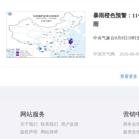
暴雨橙色预警：1
雨
中央气象台8月8日18
中国天气网
2026-08-0
查看更多
网站服务
营销
关于我们
联系我们
用户反馈
商务合
版权声明
网站律师
媒资合