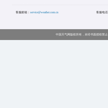
客服邮箱：
service@weather.com.cn
客服电话
中国天气网版权所有，未经书面授权禁止使用 