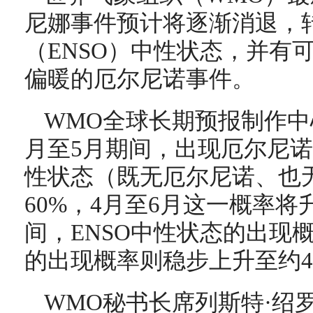
尼娜事件预计将逐渐消退，
（ENSO）中性状态，并有
偏暖的厄尔尼诺事件。
WMO全球长期预报制作中心
月至5月期间，出现厄尔尼诺
性状态（既无厄尔尼诺、也
60%，4月至6月这一概率将
间，ENSO中性状态的出现
的出现概率则稳步上升至约4
WMO秘书长席列斯特·绍