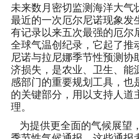
未来数月密切监测海洋大气
最近的一次厄尔尼诺现象发生在
有记录以来五次最强的厄尔尼
全球气温创纪录，它起了推
尼诺与拉尼娜季节性预测协
济损失，是农业、卫生、能
感部门的重要规划工具，也
的关键部分，用以支持人道
理。
为提供更全面的气候展望
季节性气候通报。这些通报