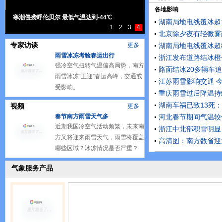
各地影响
寒潮侵袭呼伦贝尔 最低气温达到-44℃
湖南局地电线覆冰超1
1
2
3
4
北京除夕夜有轻微雾
专家访谈
更多
湖南局地电线覆冰超
雨雪冰冻考验春运出行
浙江发布道路结冰橙
强冷空气扭转气温偏高局势，南方
路面结冰20多辆车追
雨雪冰冻“正迎”春运高峰，交通或
江苏雨雪影响交通 
受影响。
重庆雨雪过后降温持
湖南车祸已致13死
视频
更多
春节南方雨雪天气多
河北春节期间气温较
近期我国冷空气活动频繁，未来南
浙江中北部积雪明显
方又将迎来雨雪天气，雨雪将覆盖
高清图：南方数省迎
哪些区域？冰冻情况是否严重？
气象服务产品