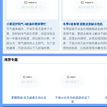
小寒至护阳气 4款滋补粥来帮忙
冬季4道食谱 拯救皮肤缺水危机
天气越来越冷，不知不觉又迎来了小
冬季皮肤不仅会出现皲裂还会由于
寒。此时的冷气积久而寒，但还没有达
变得干燥。要想从根本上解决干燥
到一年最冷的程度，所以称为小寒。中
题，还需从内调理，从而实现润肤
医认为，寒气盛则伤人之阳气。为了您
果，下面介绍几款中医药膳从内而
的健康，不妨试试以下几款滋补粥。
理你的肌肤，让肌肤变得水嫩光泽
推荐专题
雾霾围城 保卫健康主动出击
干燥or水润 你的肌肤你说了
算