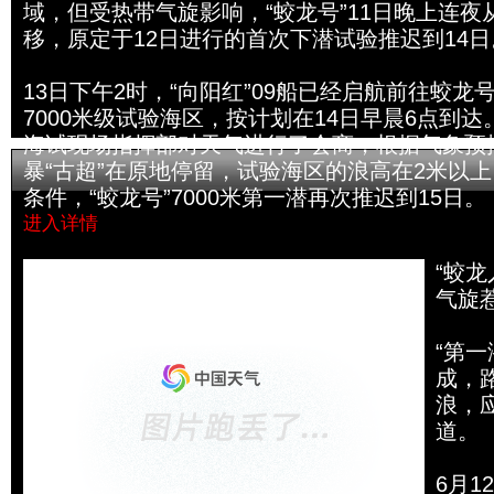
域，但受热带气旋影响，“蛟龙号”11日晚上连夜
移，原定于12日进行的首次下潜试验推迟到14日
13日下午2时，“向阳红”09船已经启航前往蛟龙
7000米级试验海区，按计划在14日早晨6点到达
海试现场指挥部对天气进行了会商，根据气象预
暴“古超”在原地停留，试验海区的浪高在2米以
条件，“蛟龙号”7000米第一潜再次推迟到15日。
进入详情
曾经沧海难为水 原是台风来添乱
“蛟
气旋
“第
成，
浪，
道。
6月