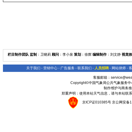
栏目制作团队 监制
：卫晓莉
顾问
：李小泉
策划
：徐辉
编辑制作
：刘文静
视觉
关于我们
-
营销中心
-
广告服务
-
联系我们
-
人员招聘
-
网站律师
-
客服邮箱：
service@wea
Copyright©中国气象局公共气象服务中心 All
制作维护与商务推
郑重声明：使用本站天气信息，请与本站联系
京ICP证010385号 京公网安备1