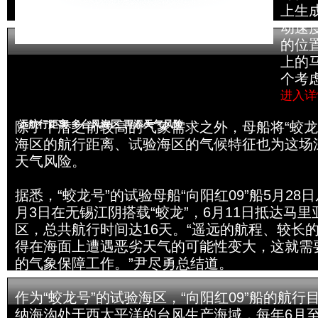
上生
动速
的位
上的
个考
进入详
远航行距离 多台风海区 再添天气风险
除了下潜之前较高的气象需求之外，母船将“蛟龙
海区的航行距离、试验海区的气候特征也为这场
天气风险。
据悉，“蛟龙号”的试验母船“向阳红09”船5月28
月3日在无锡江阴搭载“蛟龙”，6月11日抵达马
区，总共航行时间达16天。“遥远的航程、较长
得在海面上遭遇恶劣天气的可能性变大，这就需
的气象保障工作。”尹尽勇总结道。
作为“蛟龙号”的试验海区，“向阳红09”船的航行
纳海沟处于西太平洋的台风生产海域，每年6月至