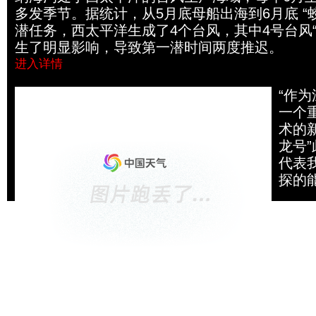
多发季节。据统计，从5月底母船出海到6月底 “
潜任务，西太平洋生成了4个台风，其中4号台风“
生了明显影响，导致第一潜时间两度推迟。
进入详情
“蛟龙”开启深海探索新时代 海洋气象护航作用凸显
“作
一个
术的
龙号
代表
探的
据了
术装
及危
等等
几年
点燃