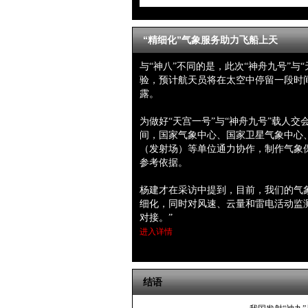
“精细化”气象服务助力飞船上天
与“神八”不同的是，此次“神舟九号”与
验，预计航天员将在太空中停留一段时间
露。
为做好“天宫一号”与“神舟九号”载人
间，国家气象中心、国家卫星气象中心
（发射场）等单位通力协作，制作气象
参考依据。
杨建才在采访中提到，目前，我们的气
细化，同时对风速、云量和雷电活动监测
对接。”
进入详情
结语