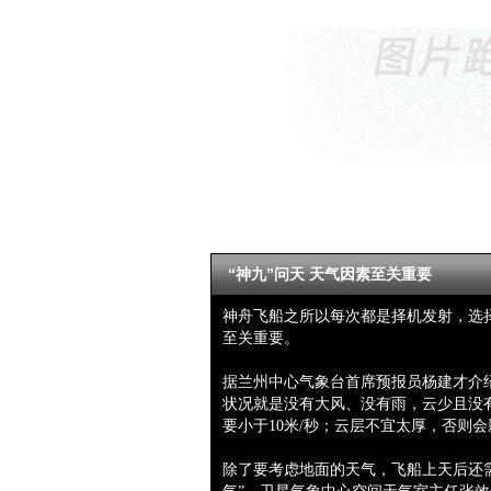
“神九”问天 天气因素至关重要
神舟飞船之所以每次都是择机发射，选
至关重要。
据兰州中心气象台首席预报员杨建才介
状况就是没有大风、没有雨，云少且没
要小于10米/秒；云层不宜太厚，否则
除了要考虑地面的天气，飞船上天后还需