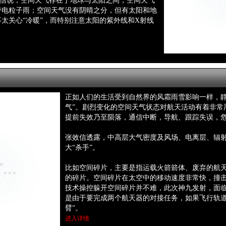
效信说，空间天气存在于地球与太阳之间，空间天气
的带电粒子雨；空间天气没有阴晴之分，但有太阳和地
不太关心“冷暖”，而特别注意太阳的紫外线和X射线
正如人们的生活受到自然界的风霜雨雪影响一样，静
气”。剧烈变化的空间天气状态对航天活动有着非常
提前失效乃至陨落，通信中断，导航、跟踪失误，
张效信透露，中高层大气密度及风场、
电离层、
辐
大“杀手”。
比如空间碎片，主要是指运载火箭箭体、废弃的航
的碎片。
空间碎片在太空中的移动速度非常快，撞
技术操控躲开空间碎片并不难，此次神九发射，面
是由于要完成两个航天器的对接任务，如果飞行轨道
臂”。
进入详情