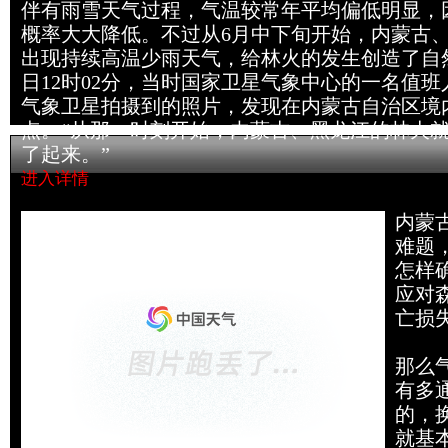
伴有雨雪天气过程，气温较常年平均偏低明显，
概率大大降低。不过从6月中下旬开始，内蒙古
出现持续高温少雨天气，给林火的发生创造了自然
日12时02分，当时国家卫星气象中心的一名值
气象卫星拍摄到的照片，发现在内蒙古自治区境
点。“从那一时刻开始，内蒙古、黑龙江的林火
了起来。”
进入详情
火情不断发生，气象卫星如何监测？
内蒙
难题
怎样
应对
亡损
那么
有多
的，
就基