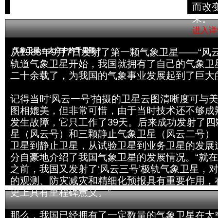
而改
来。”
进入详
气象卫星 = 太空中的千里眼？
从1988年9月7日发射了第一颗气象卫星——“风
轨道气象卫星开始，我国就拥有了自己的气象卫
二十余载了，为我国的气象事业发展起到了巨大
记得当时‘风云一号’拍摄的卫星云图清晰度可与美
图相媲美，但非常可惜，由于当时技术还不够成
发生故障，它只工作了39天。后来成功发射了四
星（风云号）和三颗静止气象卫星（风云二号）
卫星到静止卫星，从试验卫星到业务卫星的发展
分自豪地介绍了我国气象卫星的发展情况。“就在2
之前，我国又发射了‘风云三号’极轨气象卫星，
的观测、防灾减灾和精细化预报具有重要作用，
史上具有里程碑意义。”
那么，我国已经拥有了一定数量的气象卫星在太