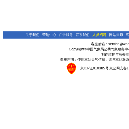
java.lang.ArrayIndexOutOfBoundsException: Array index out of range: 0
关于我们
-
营销中心
-
广告服务
-
联系我们
-
人员招聘
-
网站律师
-
客服邮箱：
service@wea
Copyright©中国气象局公共气象服务中心 All
制作维护与商务推
郑重声明：使用本站天气信息，请与本站联系
京ICP证010385号 京公网安备1