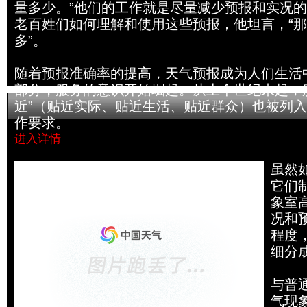
量多少。”他们的工作就是尽量减少预报和实况
老百姓们如何理解和使用这些预报，他坦言，“
多”。
随着预报准确率的提高，天气预报成为人们生活
部分，服务的意识开始崛起。从上个世纪末起，
近”（贴近实际、贴近生活、贴近群众）也被列
作要求。
进入详情
气象生活指数的制作过程“好比做函数题”
虽然
它们
象室
况和
程度
细分
与普
气现