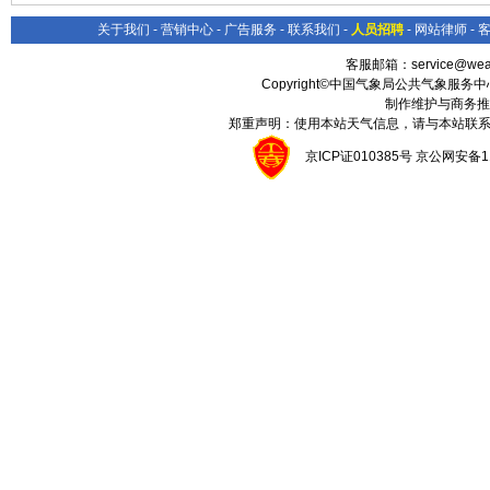
关于我们
-
营销中心
-
广告服务
-
联系我们
-
人员招聘
-
网站律师
-
客服邮箱：
service@wea
Copyright©中国气象局公共气象服务中心 All
制作维护与商务推
郑重声明：使用本站天气信息，请与本站联系
京ICP证010385号 京公网安备1