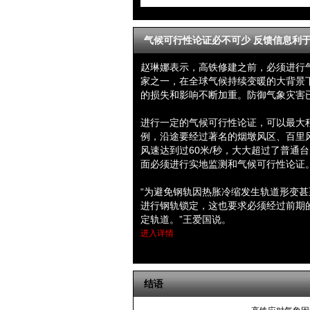
气候可行性论证必不可少 反馈信息利
赵琳娜表示，高铁修建之前，必须进行
家之一，在全球气候持续变暖的大背景
的损失和影响不断加重。防御气象灾害
进行一定的气候可行性论证，可以最大
例，沿途要经过著名的烟墩风区、百里
风速达到过60米/秒，大大超过了普通
面必须进行实地监测和气候可行性论证
“为避免钢轨因热胀冷缩发生轨道形变
进行钢轨锁定，这也要求必须经过前期
定轨道。”王爱国说。
进入详情
结语