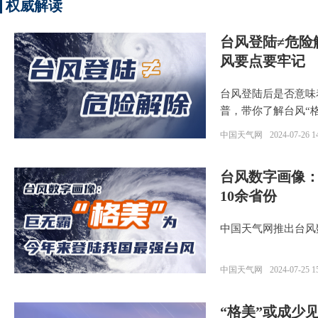
权威解读
台风登陆≠危险
风要点要牢记
台风登陆后是否意味
普，带你了解台风“
中国天气网
2024-07-26 1
台风数字画像：
10余省份
中国天气网推出台风
中国天气网
2024-07-25 1
“格美”或成少