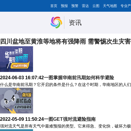
首页
预报
预警
雷达
云图
天气地图
专业产
资讯
四川盆地至黄淮等地将有强降雨 需警惕次生灾害
2024-06-03 16:07:42
一图掌握华南前汛期如何科学避险
什么是华南前汛期？它开启的条件是什么？在这个时期，华南地区的人们
2022-05-09 11:50:24
一图GET强对流避险指南
强对流天气是所有天气中最难预报的类型。它来得急、变化快，破坏力极