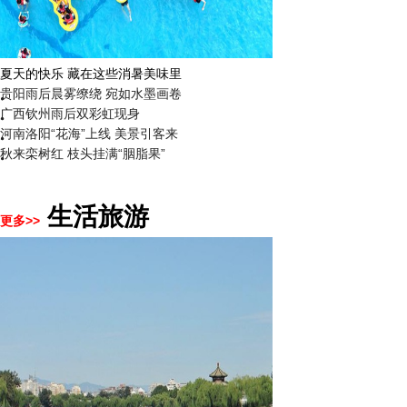
广西南宁：盛夏里的“绿野仙踪”
贵阳雨后晨雾缭绕 宛如水墨画卷
广西钦州雨后双彩虹现身
河南洛阳“花海”上线 美景引客来
秋来栾树红 枝头挂满“胭脂果”
生活旅游
更多>>