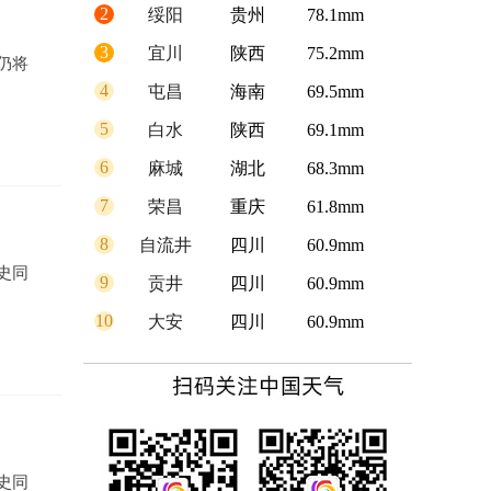
2
绥阳
贵州
78.1mm
3
宜川
陕西
75.2mm
仍将
4
屯昌
海南
69.5mm
5
白水
陕西
69.1mm
6
麻城
湖北
68.3mm
7
荣昌
重庆
61.8mm
8
自流井
四川
60.9mm
史同
9
贡井
四川
60.9mm
10
大安
四川
60.9mm
史同