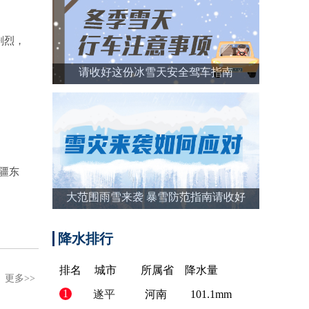
剧烈，
请收好这份冰雪天安全驾车指南
疆东
大范围雨雪来袭 暴雪防范指南请收好
降水排行
排名
城市
所属省
降水量
更多>>
1
遂平
河南
101.1mm