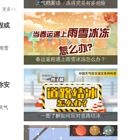
天气档案馆：冻雨究竟有多危险
更多>>
程或
雨雪
春运返程遇上雨雪冰冻怎么办？
你安
天气
一图了解如何应对道路结冰