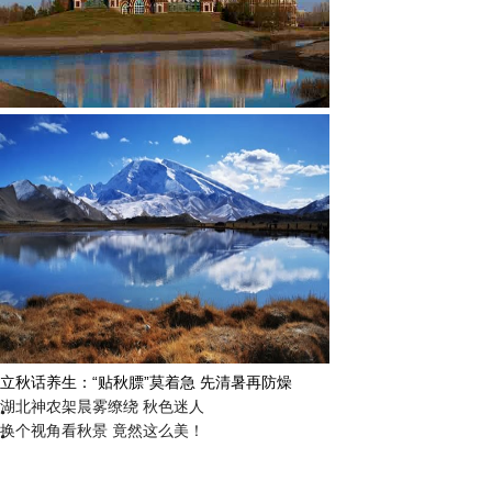
立秋话养生：“贴秋膘”莫着急 先清暑再防燥
湖北神农架晨雾缭绕 秋色迷人
换个视角看秋景 竟然这么美！