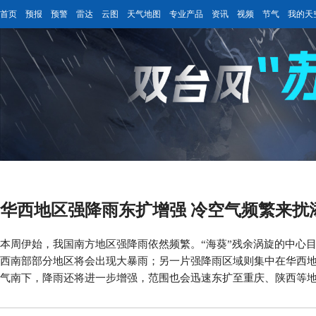
首页
预报
预警
雷达
云图
天气地图
专业产品
资讯
视频
节气
我的天
华西地区强降雨东扩增强 冷空气频繁来扰
本周伊始，我国南方地区强降雨依然频繁。“海葵”残余涡旋的中心目
西南部部分地区将会出现大暴雨；另一片强降雨区域则集中在华西
气南下，降雨还将进一步增强，范围也会迅速东扩至重庆、陕西等