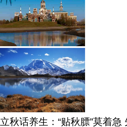
立秋话养生：“贴秋膘”莫着急