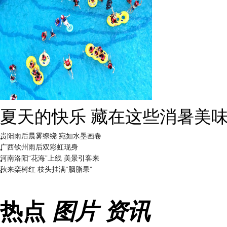
广西南宁：盛夏里的“绿野仙踪
贵阳雨后晨雾缭绕 宛如水墨画卷
广西钦州雨后双彩虹现身
河南洛阳“花海”上线 美景引客来
秋来栾树红 枝头挂满“胭脂果”
热点
图片
资讯