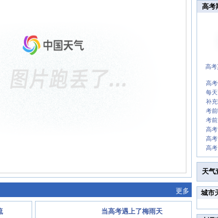
高考
高考
高考
每天
补充
考前
考前
高考
高考
高考
天气
更多
城市
流
当高考遇上了梅雨天