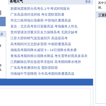
各地天气
更多
其中
雨。
新疆地震致部分高考生上午考试时间延长
广东高温强对流持续 考生需防雷防暑
三言
华北江南局地出现暴雨 中部地区遭遇高温
直击：北京高考首日迎最高温 考场服务人性化
贵州望谟洪涝重灾区全力保障高考 无因灾缺考
更多
江苏大部转晴气温迅速回升 高温迎高考
高考期间河北北部多雷雨 中南部遭遇高温
考
湖南高考期间降水减弱 9～14日强降水再来袭
青海高考期间将出现降水降温 考生需带好雨具多添衣
江西解除抗旱应急迎旱涝急转 高考期间降水维持
期
广东高考将遭强对流 需防雷防雨
风
河南端午节迎降雨 今年高考期间将遭遇高温