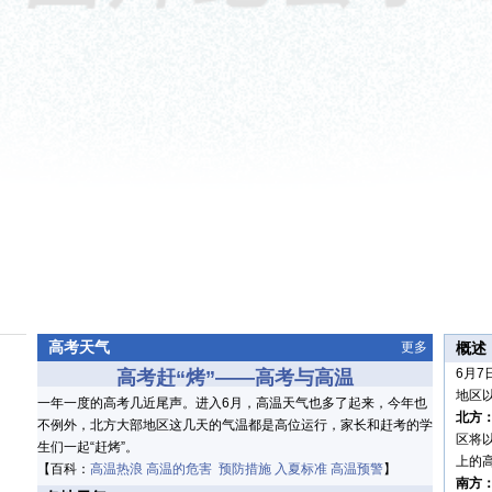
高考天气
更多
概述
6月
高考赶“烤”——高考与高温
地区
一年一度的高考几近尾声。进入6月，高温天气也多了起来，今年也
北方
不例外，北方大部地区这几天的气温都是高位运行，家长和赶考的学
区将
生们一起“赶烤”。
上的
【百科：
高温热浪
高温的危害
预防措施
入夏标准
高温预警
】
南方