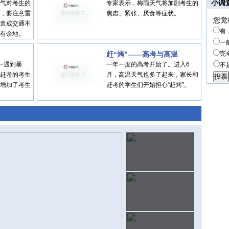
小调
气对考生的
专家表示，梅雨天气将加剧考生的
，要注意雷
焦虑、紧张、厌食等症状。
您觉
造成交通不
有
有余地。
一
赶“烤”——高考与高温
完
一遇到暴
一年一度的高考开始了。进入6
不
赶考的考生
月，高温天气也多了起来，家长和
增加了考生
赶考的学生们开始担心“赶烤”。