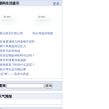
期间生活提示
更多
莫让雨天打扰心情
吃出考前好情绪
饮食要谨慎几种食物不宜吃
两个苹果提高记忆力
营养为高考加油
吃安定喝提神饮料可以吗？
来学舒缓紧张瑜伽操
前熬夜复习吃些什么适宜？
前夕考生适当喝点粥
 赶“烤”——高考与高温
查询
天气预报